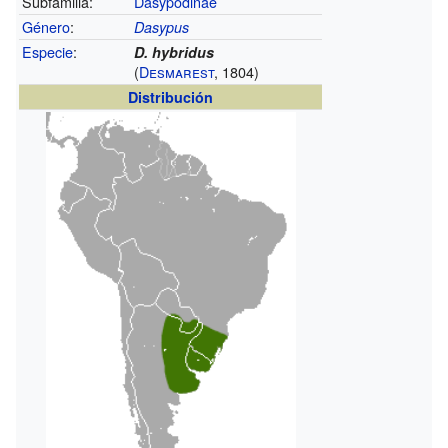
Subfamilia:
Dasypodinae
Género
:
Dasypus
Especie
:
D. hybridus
(
Desmarest
, 1804)
Distribución