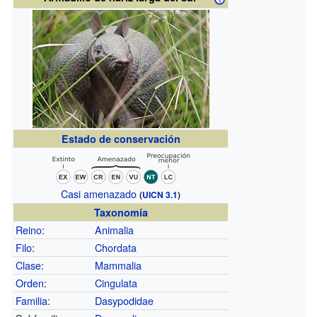
Estado de conservación
Casi amenazado
(
UICN 3.1
)
Taxonomía
Reino
:
Animalia
Filo
:
Chordata
Clase
:
Mammalia
Orden
:
Cingulata
Familia
:
Dasypodidae