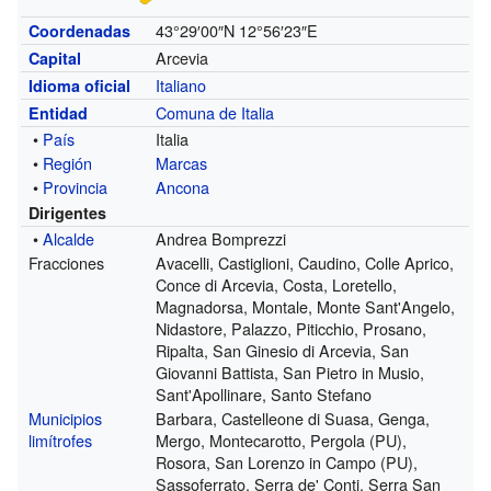
43°29′00″N
12°56′23″E
Coordenadas
Arcevia
Capital
Italiano
Idioma oficial
Comuna de Italia
Entidad
•
País
Italia
•
Región
Marcas
•
Provincia
Ancona
Dirigentes
•
Alcalde
Andrea Bomprezzi
Fracciones
Avacelli, Castiglioni, Caudino, Colle Aprico,
Conce di Arcevia, Costa, Loretello,
Magnadorsa, Montale, Monte Sant'Angelo,
Nidastore, Palazzo, Piticchio, Prosano,
Ripalta, San Ginesio di Arcevia, San
Giovanni Battista, San Pietro in Musio,
Sant'Apollinare, Santo Stefano
Municipios
Barbara, Castelleone di Suasa, Genga,
limítrofes
Mergo, Montecarotto, Pergola (PU),
Rosora, San Lorenzo in Campo (PU),
Sassoferrato, Serra de' Conti, Serra San