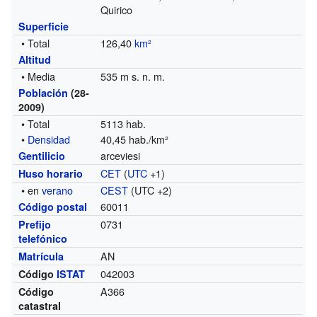
Quirico
Superficie
• Total
126,40
km²
Altitud
• Media
535 m s. n. m.
Población
(28-
2009)
• Total
5113 hab.
•
Densidad
40,45 hab./km²
arceviesi
Gentilicio
CET
(
UTC
+1)
Huso horario
• en
verano
CEST
(UTC +2)
60011
Código postal
0731
Prefijo
telefónico
AN
Matrícula
042003
Código
ISTAT
A366
Código
catastral