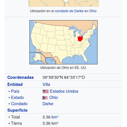
Ubicación en el
condado de Darke
en
Ohio
Ubicación de Ohio en EE. UU.
39°59′30″N
84°33′17″O
Coordenadas
Villa
Entidad
•
País
Estados Unidos
•
Estado
Ohio
•
Condado
Darke
Superficie
• Total
3.36
km²
• Tierra
3.36 km²