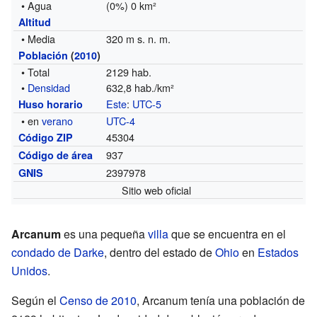
• Agua
(0%) 0 km²
Altitud
• Media
320 m s. n. m.
Población
(
2010
)
• Total
2129 hab.
•
Densidad
632,8 hab./km²
Este
:
UTC-5
Huso horario
• en
verano
UTC-4
45304
Código ZIP
937
Código de área
2397978
GNIS
Sitio web oficial
Arcanum
es una pequeña
villa
que se encuentra en el
condado de Darke
, dentro del estado de
Ohio
en
Estados
Unidos
.
Según el
Censo de 2010
, Arcanum tenía una población de