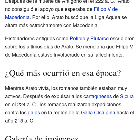
Después de la muerte de Antígono en el 222 a. C., Arato
no consiguió el apoyo que esperaba de
Filipo V de
Macedonia
. Por ello, Arato buscó que la Liga Aquea se
aliara más estrechamente con Macedonia.
Historiadores antiguos como
Polibio
y
Plutarco
escribieron
sobre los últimos días de Arato. Se menciona que Filipo V
de Macedonia estuvo involucrado en su fallecimiento.
¿Qué más ocurrió en esa época?
Mientras Arato vivía, los romanos también estaban muy
activos. Después de expulsar a los
cartagineses
de
Sicilia
en el 224 a. C., los romanos realizaron expediciones
contra los
galos
en la región de la
Galia Cisalpina
hasta el
año 218 a. C.
Galería de imágenes