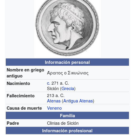
Información personal
Nombre en griego
Άρατος ο Σικυώνιος
antiguo
c.
271 a. C.
Nacimiento
Sición (
Grecia
)
213 a. C.
Fallecimiento
Atenas
(
Antigua Atenas
)
Veneno
Causa de muerte
Familia
Clinias de Sición
Padre
Información profesional