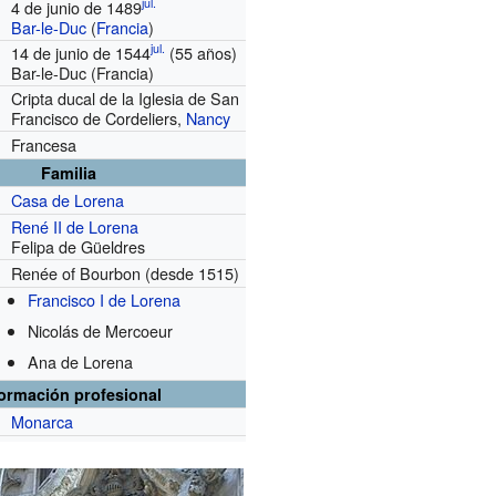
jul.
4 de junio de 1489
Bar-le-Duc
(
Francia
)
jul.
14 de junio de 1544
(55 años)
Bar-le-Duc (Francia)
Cripta ducal de la Iglesia de San
Francisco de Cordeliers,
Nancy
Francesa
Familia
Casa de Lorena
René II de Lorena
Felipa de Güeldres
Renée of Bourbon
(desde 1515)
Francisco I de Lorena
Nicolás de Mercoeur
Ana de Lorena
formación profesional
Monarca