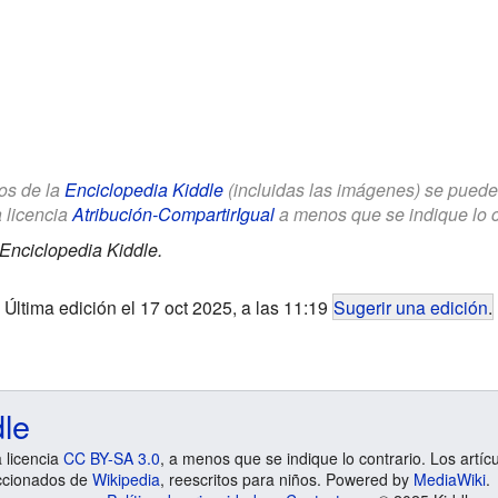
los de la
Enciclopedia Kiddle
(incluidas las imágenes) se puede u
a licencia
Atribución-CompartirIgual
a menos que se indique lo con
Enciclopedia Kiddle.
Última edición el 17 oct 2025, a las 11:19
Sugerir una edición
.
dle
a licencia
CC BY-SA 3.0
, a menos que se indique lo contrario. Los artíc
ccionados de
Wikipedia
, reescritos para niños. Powered by
MediaWiki
.