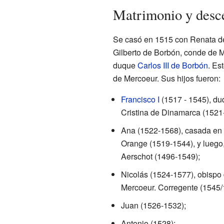
Matrimonio y desc
Se casó en 1515 con Renata de
Gilberto de Borbón, conde de 
duque
Carlos III de Borbón
. Es
de Mercoeur. Sus hijos fueron:
Francisco I
(1517 - 1545), du
Cristina de Dinamarca (1521
Ana (1522-1568), casada en
Orange (1519-1544), y luego,
Aerschot (1496-1549);
Nicolás (1524-1577), obispo
Mercoeur. Corregente (1545/
Juan (1526-1532);
Antonio (1528);