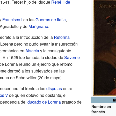
1541. Tercer hijo del duque
René II de
.
y
Francisco I
en las
Guerras de Italia
,
e Agnadello y de
Marignano
.
ecreto a la introducción de la
Reforma
a Lorena pero no pudo evitar la insurrección
 germánico en
Alsacia
y la consiguiente
). En 1525 fue tomada la ciudad de
Saverne
 de Lorena reunió un ejército que retomó
nte derrotó a los sublevados en las
omuna de Scherwiller (20 de mayo).
necer neutral frente a las
disputas
entre
os V
de quien obtuvo no obstante, el
I
ependencia del
ducado de Lorena
(tratado de
Nombre en
francés