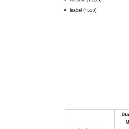
Isabel (1530).
Duq
M