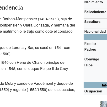
Nacimiento
endencia
Fallecimiento
 Borbón-Montpensier (1494-1539), hija de
Sepultura
Montpensier, y Clara Gonzaga, y hermana del
te matrimonio le trajo como dote el condado
Nacionalidad
Familia
que de Lorena y Bar, se casó en 1541 con
Padres
-1590);
Cónyuge
 1540 con René de Châlon príncipe de
Hijos
 en 1548, con el duque Felipe II de Croy-
 de Metz y conde de Vaudémont y duque de
In
1552) y regente (1552/1559) de los ducados;
Ocupación