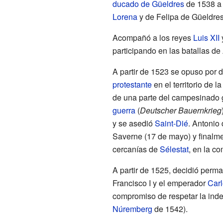
ducado de Güeldres
de 1538 a 
Lorena
y de Felipa de Güeldres
Acompañó a los reyes
Luis XII
participando en las batallas d
A partir de 1523 se opuso por d
protestante
en el territorio de l
de una parte del campesinado
guerra
(
Deutscher Bauernkrieg
y se asedió
Saint-Dié
. Antonio
Saverne (17 de mayo) y finalme
cercanías de
Sélestat
, en la c
A partir de 1525, decidió perma
Francisco I y el emperador
Carl
compromiso de respetar la ind
Núremberg
de 1542).