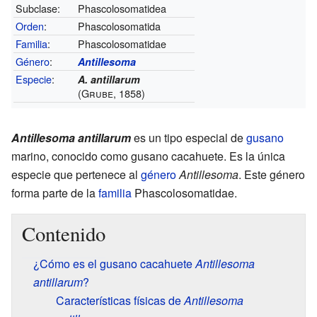
Subclase:
Phascolosomatidea
Orden
:
Phascolosomatida
Familia
:
Phascolosomatidae
Género
:
Antillesoma
Especie
:
A. antillarum
(Grube, 1858)
Antillesoma antillarum
es un tipo especial de
gusano
marino, conocido como gusano cacahuete. Es la única
especie que pertenece al
género
Antillesoma
. Este género
forma parte de la
familia
Phascolosomatidae.
Contenido
¿Cómo es el gusano cacahuete
Antillesoma
antillarum
?
Características físicas de
Antillesoma