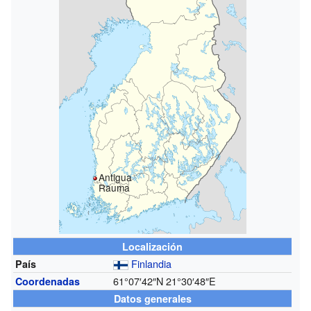
Antigua
Rauma
Localización
Finlandia
País
61°07′42″N
21°30′48″E
Coordenadas
Datos generales