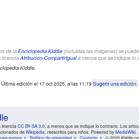
los de la
Enciclopedia Kiddle
(incluidas las imágenes) se puede u
a licencia
Atribución-CompartirIgual
a menos que se indique lo con
clopedia Kiddle.
Última edición el 17 oct 2025, a las 11:19
Sugerir una edición
.
dle
a licencia
CC BY-SA 3.0
, a menos que se indique lo contrario. Los artíc
ccionados de
Wikipedia
, reescritos para niños. Powered by
MediaWiki
.
énes somos
Política de privacidad
Contacto
© 2025 Kiddle.co