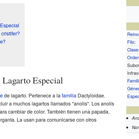
o Especial
cristifer?
Reino
ve?
Filo
:
Clase
Orde
Subor
Infra
n Lagarto Especial
Famil
Géne
ie
de lagarto. Pertenece a la
familia
Dactyloidae.
Espec
cluir a muchos lagartos llamados "anolis". Los anolis
ara cambiar de color. También tienen una papada,
Ano
arganta. La usan para comunicarse con otros
Nor