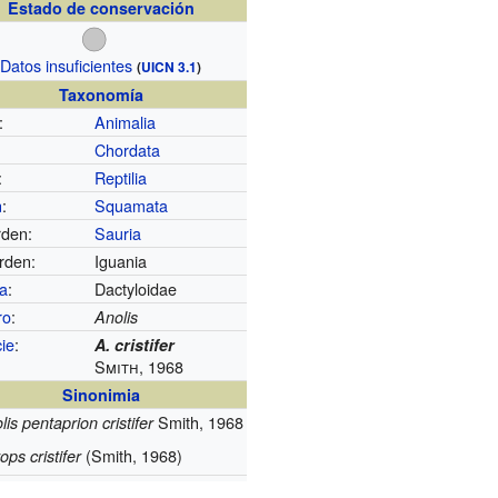
Estado de conservación
Datos insuficientes
(
UICN 3.1
)
Taxonomía
:
Animalia
Chordata
:
Reptilia
n
:
Squamata
den:
Sauria
orden:
Iguania
ia
:
Dactyloidae
ro
:
Anolis
ie
:
A. cristifer
Smith, 1968
Sinonimia
Smith, 1968
lis pentaprion cristifer
(Smith, 1968)
ops cristifer