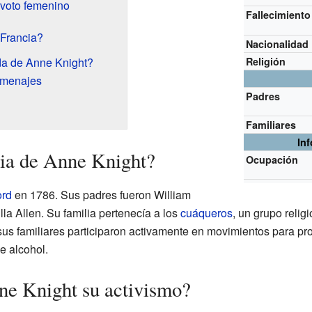
l voto femenino
Fallecimiento
 Francia?
Nacionalidad
ida de Anne Knight?
Religión
omenajes
Padres
Familiares
In
lia de Anne Knight?
Ocupación
ord
en 1786. Sus padres fueron William
lla Allen. Su familia pertenecía a los
cuáqueros
, un grupo relig
us familiares participaron activamente en movimientos para proh
e alcohol.
 Knight su activismo?