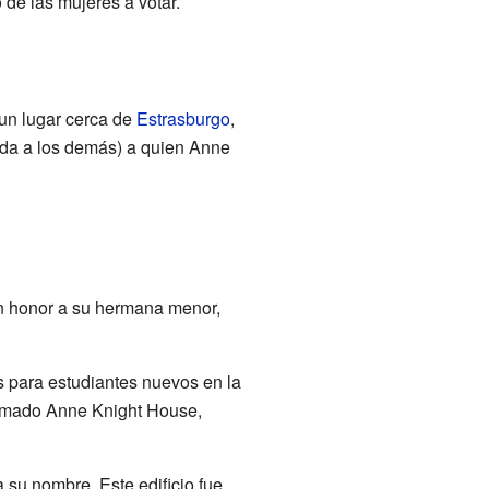
 de las mujeres a votar.
 un lugar cerca de
Estrasburgo
,
yuda a los demás) a quien Anne
en honor a su hermana menor,
s para estudiantes nuevos en la
lamado Anne Knight House,
va su nombre. Este edificio fue