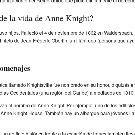
organización en el Reino Unido que pidió oficialmente el derecho
 de la vida de Anne Knight?
uvo hijos. Falleció el 4 de noviembre de 1862 en Waldersbach,
l nieto de Jean-Frédéric Oberlin, un filántropo (persona que a
homenajes
ica llamado Knightsville fue nombrado en su honor, o quizás 
Indias Occidentales (una región del Caribe) a mediados de 1810.
evan el nombre de Anne Knight. Por ejemplo, uno de los edificio
 Anne Knight House. También hay un albergue para jóvenes l
, un edificio histórico frente a la estación de trenes también lle