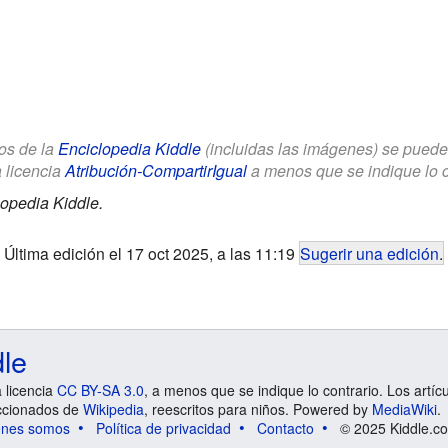
los de la
Enciclopedia Kiddle
(incluidas las imágenes) se puede u
a licencia
Atribución-CompartirIgual
a menos que se indique lo con
opedia Kiddle.
Última edición el 17 oct 2025, a las 11:19
Sugerir una edición
.
dle
a licencia
CC BY-SA 3.0
, a menos que se indique lo contrario. Los artíc
ccionados de
Wikipedia
, reescritos para niños. Powered by
MediaWiki
.
énes somos
Política de privacidad
Contacto
© 2025 Kiddle.co