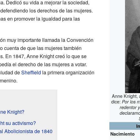
ica. Dedicó su vida a mejorar la sociedad,
y defendiendo los derechos de las mujeres.
as en promover la igualdad para las
nión muy importante llamada la Convención
dio cuenta de que las mujeres también
s. En 1847, Anne Knight creó lo que se
pedía el derecho de las mujeres a votar.
ciudad de
Sheffield
la primera organización
emenino.
Anne Knight, 
dice:
Por los m
redentor 
nne Knight?
declaramo
t su activismo?
I
l Abolicionista de 1840
Nacimiento