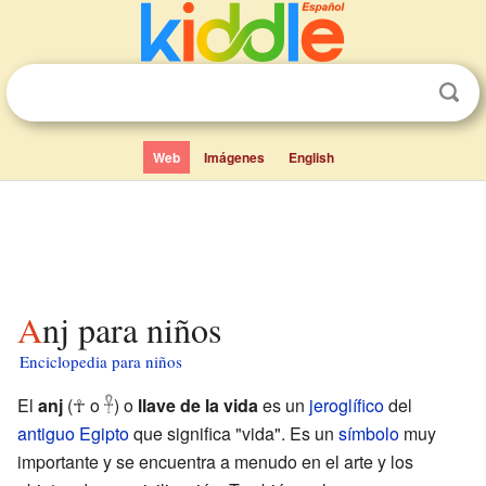
Web
Imágenes
English
Anj para niños
Enciclopedia para niños
El
anj
(☥ o 𓋹) o
llave de la vida
es un
jeroglífico
del
antiguo Egipto
que significa "vida". Es un
símbolo
muy
importante y se encuentra a menudo en el arte y los