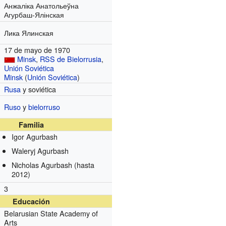
Анжаліка Анатольеўна
Агурбаш-Ялінская
Лика Ялинская
17 de mayo de 1970
Minsk
,
RSS de Bielorrusia
,
Unión Soviética
Minsk
(
Unión Soviética
)
Rusa
y soviética
Ruso
y
bielorruso
Familia
Igor Agurbash
Waleryj Agurbash
Nicholas Agurbash
(hasta
2012)
3
Educación
Belarusian State Academy of
Arts