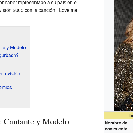
r haber representado a su país en el
ovisión 2005 con la canción «Love me
nte y Modelo
gurbash?
Eurovisión
emios
I
: Cantante y Modelo
Nombre de
nacimiento