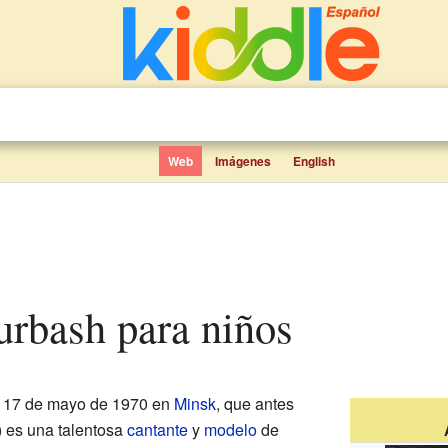
Web
Imágenes
English
urbash para niños
l 17 de mayo de 1970 en
Minsk
, que antes
) es una talentosa
cantante
y
modelo
de