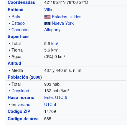
42°18′24″N
78°00′57″O
Coordenadas
Villa
Entidad
•
País
Estados Unidos
•
Estado
Nueva York
•
Condado
Allegany
Superficie
• Total
5.6
km²
• Tierra
5.6 km²
• Agua
(0%) 0 km²
Altitud
• Media
437 y 440 m s. n. m.
Población
(
2000
)
• Total
903 hab.
•
Densidad
162 hab./km²
Este
:
UTC-5
Huso horario
• en
verano
UTC-4
14709
Código ZIP
585
Código de área