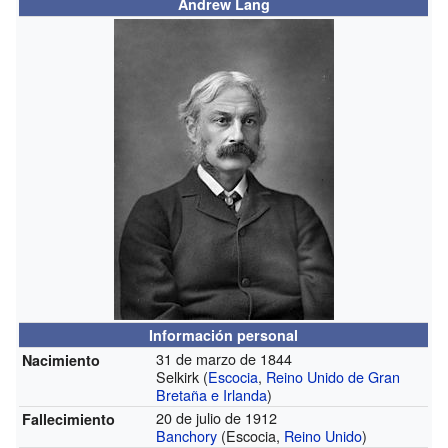
Andrew Lang
Información personal
31 de marzo de 1844
Nacimiento
Selkirk (
Escocia
,
Reino Unido de Gran
Bretaña e Irlanda
)
20 de julio de 1912
Fallecimiento
Banchory
(Escocia,
Reino Unido
)