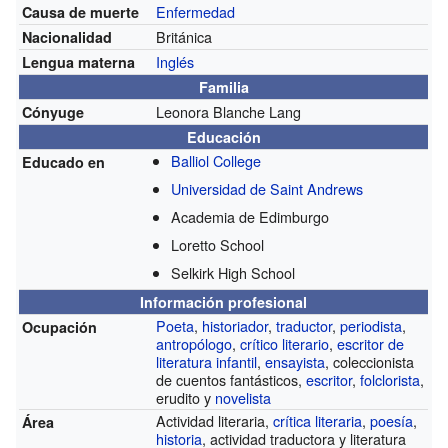
Enfermedad
Causa de muerte
Británica
Nacionalidad
Inglés
Lengua materna
Familia
Leonora Blanche Lang
Cónyuge
Educación
Balliol College
Educado en
Universidad de Saint Andrews
Academia de Edimburgo
Loretto School
Selkirk High School
Información profesional
Poeta
,
historiador
,
traductor
,
periodista
,
Ocupación
antropólogo
,
crítico literario
,
escritor de
literatura infantil
,
ensayista
, coleccionista
de cuentos fantásticos,
escritor
,
folclorista
,
erudito y
novelista
Actividad literaria,
crítica literaria
,
poesía
,
Área
historia
, actividad traductora y literatura