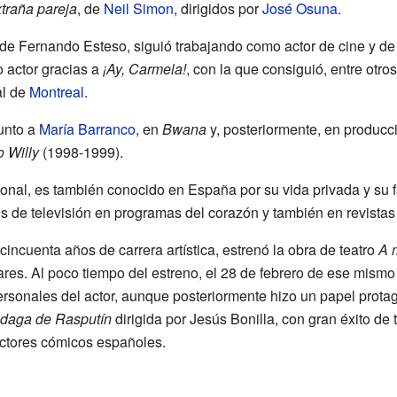
traña pareja
, de
Neil Simon
, dirigidos por
José Osuna
.
e Fernando Esteso, siguió trabajando como actor de cine y de t
 actor gracias a
¡Ay, Carmela!
, con la que consiguió, entre otro
al de
Montreal
.
junto a
María Barranco
, en
Bwana
y, posteriormente, en producc
o Willy
(1998-1999).
ional, es también conocido en España por su vida privada y su 
ós de televisión en programas del corazón y también en revistas
incuenta años de carrera artística, estrenó la obra de teatro
A 
es. Al poco tiempo del estreno, el 28 de febrero de ese mismo
rsonales del actor, aunque posteriormente hizo un papel prota
 daga de Rasputín
dirigida por Jesús Bonilla, con gran éxito de 
actores cómicos españoles.