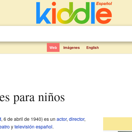
Web
Imágenes
English
res para niños
d
, 6 de abril de 1940) es un
actor
,
director
,
eatro
y
televisión
español
.