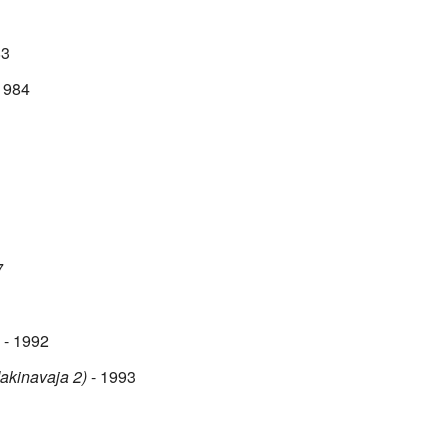
83
1984
7
- 1992
akinavaja 2)
- 1993