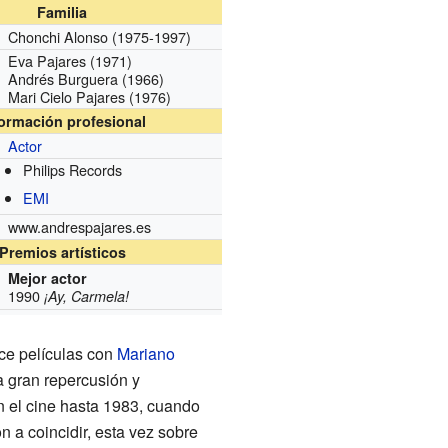
Familia
Chonchi Alonso (1975-1997)
Eva Pajares (1971)
Andrés Burguera (1966)
Mari Cielo Pajares (1976)
formación profesional
Actor
Philips Records
s
EMI
www.andrespajares.es
Premios artísticos
Mejor actor
1990
¡Ay, Carmela!
nce películas con
Mariano
a gran repercusión y
en el cine hasta 1983, cuando
 a coincidir, esta vez sobre