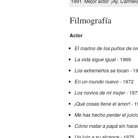
1991
Mejor actor
¡Ay, Carmela
Filmografía
Actor
El marino de los puños de or
La vida sigue igual
- 1969
Los extremeños se tocan
- 1
En un mundo nuevo
- 1972
Los novios de mi mujer
- 197
¡Qué cosas tiene el amor!
- 1
Me has hecho perder el juici
Cómo matar a papá sin hace
Un lujo a su alcance
- 1975