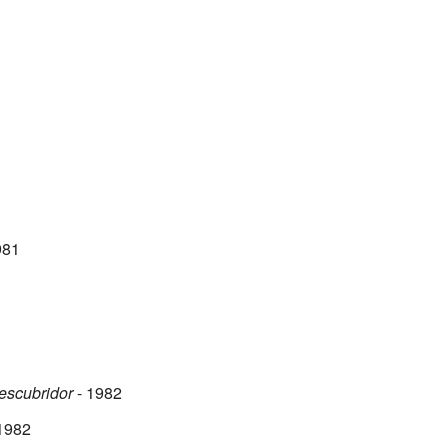
981
descubridor
- 1982
1982