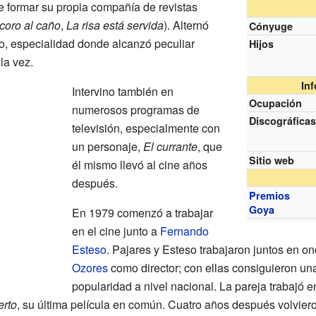
 formar su propia compañía de revistas
coro al caño
,
La risa está servida
). Alternó
Cónyuge
ro, especialidad donde alcanzó peculiar
Hijos
la vez.
In
Intervino también en
Ocupación
numerosos programas de
Discográfica
televisión, especialmente con
un personaje,
El currante
, que
Sitio web
él mismo llevó al cine años
después.
Premios
Goya
En 1979 comenzó a trabajar
en el cine junto a
Fernando
Esteso
. Pajares y Esteso trabajaron juntos en o
Ozores
como director; con ellas consiguieron un
popularidad a nivel nacional. La pareja trabajó 
erto
, su última película en común. Cuatro años después volvieron