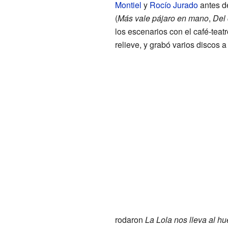
Montiel
y
Rocío Jurado
antes de
(
Más vale pájaro en mano
,
Del 
los escenarios con el café-teat
relieve, y grabó varios discos a 
rodaron
La Lola nos lleva al hu