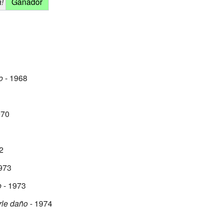
!
Ganador
o
- 1968
970
2
973
o
- 1973
rle daño
- 1974