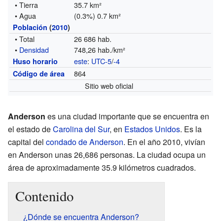
• Tierra
35.7 km²
• Agua
(0.3%) 0.7 km²
Población
(
2010
)
• Total
26 686 hab.
•
Densidad
748,26 hab./km²
este
:
UTC-5
/
-4
Huso horario
864
Código de área
Sitio web oficial
Anderson
es una ciudad importante que se encuentra en
el estado de
Carolina del Sur
, en
Estados Unidos
. Es la
capital del
condado de Anderson
. En el año 2010, vivían
en Anderson unas 26,686 personas. La ciudad ocupa un
área de aproximadamente 35.9 kilómetros cuadrados.
Contenido
¿Dónde se encuentra Anderson?