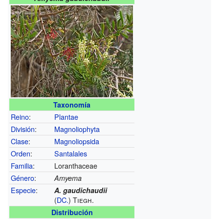
Taxonomía
Reino
:
Plantae
División
:
Magnoliophyta
Clase
:
Magnoliopsida
Orden
:
Santalales
Familia
:
Loranthaceae
Género
:
Amyema
Especie
:
A. gaudichaudii
(
DC.
) Tiegh.
Distribución