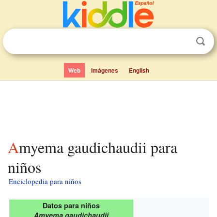
Web
Imágenes
English
Amyema gaudichaudii para
niños
Enciclopedia para niños
Datos para niños
Amyema gaudichaudii