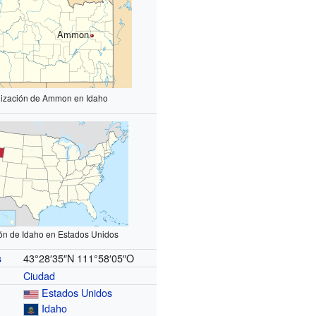
Ammon
lización de Ammon en Idaho
ón de Idaho en Estados Unidos
43°28′35″N
111°58′05″O
s
Ciudad
Estados Unidos
Idaho