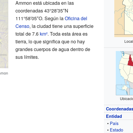
Ammon está ubicada en las
coordenadas 43°28′35″N
111°58′05″O. Según la
Oficina del
Censo
, la ciudad tiene una superficie
total de 7.6
km²
. Toda esta área es
tierra, lo que significa que no hay
Loca
grandes cuerpos de agua dentro de
sus límites.
mmon
Ubicaci
Coordenada
Entidad
•
País
•
Estado