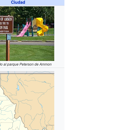
Ciudad
do al parque Peterson de Ammon