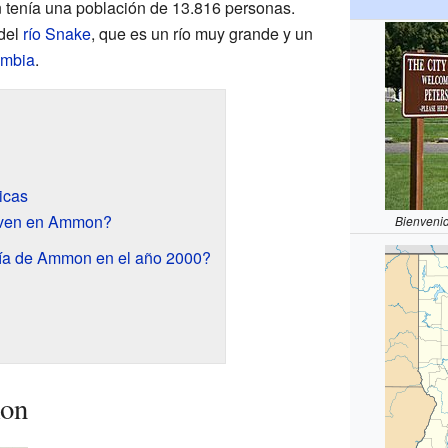
tenía una población de 13.816 personas.
 del
río Snake
, que es un río muy grande y un
umbia
.
icas
iven en Ammon?
Bienveni
ía de Ammon en el año 2000?
on