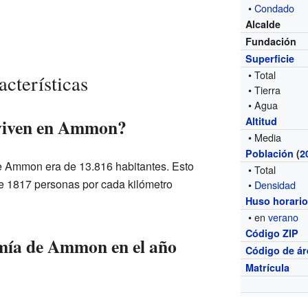
•
Condado
Alcalde
Fundación
Superficie
• Total
acterísticas
• Tierra
• Agua
viven en Ammon?
Altitud
• Media
Población
(
2
de Ammon era de 13.816 habitantes. Esto
• Total
de 1817 personas por cada kilómetro
•
Densidad
Huso horari
• en
verano
Código ZIP
mía de Ammon en el año
Código de ár
Matrícula