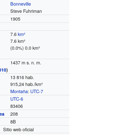
Bonneville
Steve Fuhriman
1905
7.6
km²
7.6 km²
(0.0%) 0.0 km²
1437 m s. n. m.
010
)
13 816 hab.
915,24 hab./km²
Montaña
:
UTC-7
o
UTC-6
83406
208
ea
8B
Sitio web oficial