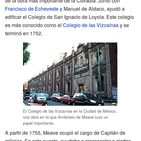
de la obra más importante de la Cofradía. Junto con
Francisco de Echeveste
y Manuel de Aldaco, ayudó a
edificar el Colegio de San Ignacio de Loyola. Este colegio
es más conocido como el
Colegio de las Vizcaínas
y se
terminó en 1752.
El Colegio de las Vizcaínas en la Ciudad de México,
una obra en la que Ambrosio de Meave tuvo un
papel importante.
A partir de 1755, Meave ocupó el cargo de Capitán de
milicias. En este puesto, ayudaba a representar a ciertas