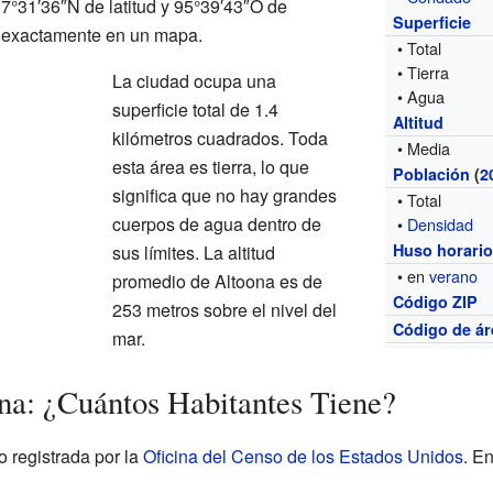
7°31′36″N de latitud y 95°39′43″O de
Superficie
a exactamente en un mapa.
• Total
• Tierra
La ciudad ocupa una
• Agua
superficie total de 1.4
Altitud
kilómetros cuadrados. Toda
• Media
esta área es tierra, lo que
Población
(
2
significa que no hay grandes
• Total
cuerpos de agua dentro de
•
Densidad
Huso horari
sus límites. La altitud
• en
verano
promedio de Altoona es de
Código ZIP
253 metros sobre el nivel del
Código de ár
mar.
na: ¿Cuántos Habitantes Tiene?
o registrada por la
Oficina del Censo de los Estados Unidos
. E