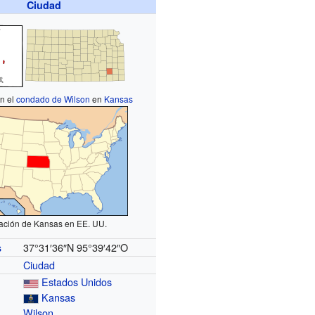
Ciudad
n el
condado de Wilson
en
Kansas
ación de Kansas en EE. UU.
37°31′36″N
95°39′42″O
s
Ciudad
Estados Unidos
Kansas
Wilson