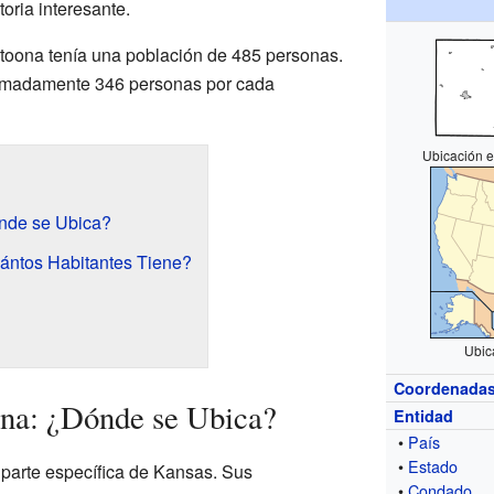
oria interesante.
Altoona tenía una población de 485 personas.
oximadamente 346 personas por cada
Ubicación e
ónde se Ubica?
ántos Habitantes Tiene?
Ubic
Coordenada
ona: ¿Dónde se Ubica?
Entidad
•
País
•
Estado
 parte específica de Kansas. Sus
•
Condado