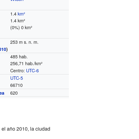
1.4
km²
1.4 km²
(0%) 0 km²
253 m s. n. m.
010
)
485 hab.
256,71 hab./km²
Centro:
UTC-6
o
UTC-5
66710
620
ea
n el año 2010, la ciudad