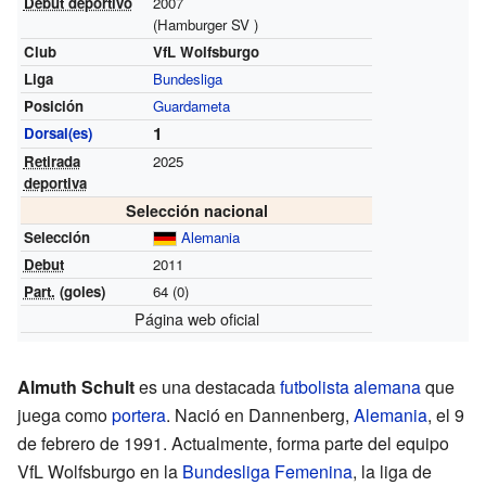
Debut deportivo
2007
(Hamburger SV )
Club
VfL Wolfsburgo
Liga
Bundesliga
Posición
Guardameta
1
Dorsal(es)
Retirada
2025
deportiva
Selección nacional
Selección
Alemania
Debut
2011
Part.
(goles)
64 (0)
Página web oficial
Almuth Schult
es una destacada
futbolista
alemana
que
juega como
portera
. Nació en Dannenberg,
Alemania
, el 9
de febrero de 1991. Actualmente, forma parte del equipo
VfL Wolfsburgo en la
Bundesliga Femenina
, la liga de