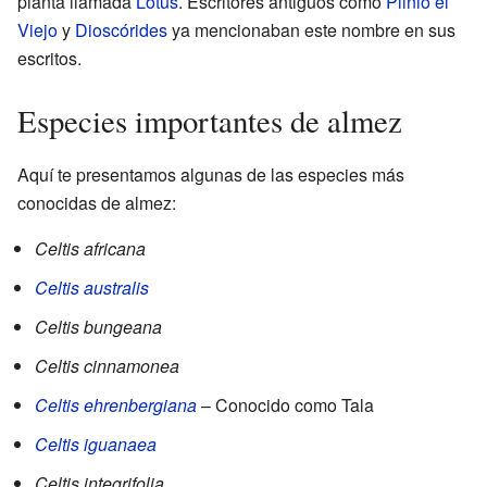
planta llamada
Lotus
. Escritores antiguos como
Plinio el
Viejo
y
Dioscórides
ya mencionaban este nombre en sus
escritos.
Especies importantes de almez
Aquí te presentamos algunas de las especies más
conocidas de almez:
Celtis africana
Celtis australis
Celtis bungeana
Celtis cinnamonea
Celtis ehrenbergiana
– Conocido como Tala
Celtis iguanaea
Celtis integrifolia