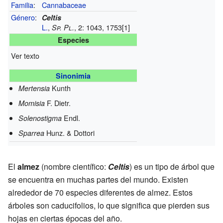
Familia
:
Cannabaceae
Género
:
Celtis
L.
,
, 2: 1043, 1753
[1]
Sp. Pl.
Especies
Ver texto
Sinonimia
Kunth
Mertensia
F. Dietr.
Momisia
Endl.
Solenostigma
Hunz. & Dottori
Sparrea
El
almez
(nombre científico:
Celtis
) es un tipo de árbol que
se encuentra en muchas partes del mundo. Existen
alrededor de 70 especies diferentes de almez. Estos
árboles son caducifolios, lo que significa que pierden sus
hojas en ciertas épocas del año.