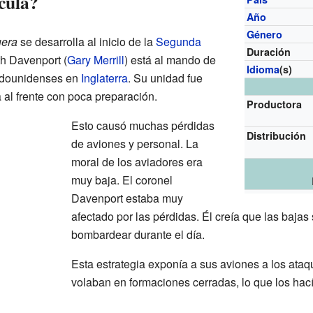
ícula?
Año
Género
uera
se desarrolla al inicio de la
Segunda
Duración
th Davenport (
Gary Merrill
) está al mando de
Idioma
(s)
adounidenses en
Inglaterra
. Su unidad fue
al frente con poca preparación.
Productora
Esto causó muchas pérdidas
Distribución
de aviones y personal. La
moral de los aviadores era
muy baja. El coronel
Davenport estaba muy
afectado por las pérdidas. Él creía que las bajas
bombardear durante el día.
Esta estrategia exponía a sus aviones a los ata
volaban en formaciones cerradas, lo que los hací