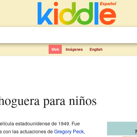
Web
Imágenes
English
 hoguera para niños
elícula estadounidense de 1949. Fue
a con las actuaciones de
Gregory Peck
,
T