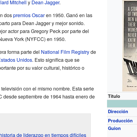
lard Mitchell
y
Dean Jagger
.
on dos
premios Oscar
en 1950. Ganó en las
eparto para Dean Jagger y mejor sonido.
jor actor para Gregory Peck por parte del
e Nueva York (NYFCC) en 1950.
era
forma parte del
National Film Registry
de
Estados Unidos
. Esto significa que se
tante por su valor cultural, histórico o
e televisión con el mismo nombre. Esta serie
BC desde septiembre de 1964 hasta enero de
Título
Dirección
Producción
Guion
storia de liderazgo en tiempos difíciles