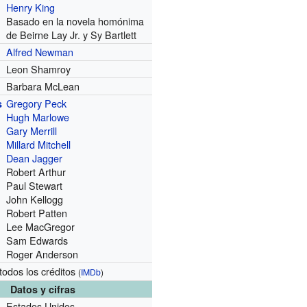
Henry King
Basado en la novela homónima
de Beirne Lay Jr. y Sy Bartlett
Alfred Newman
Leon Shamroy
Barbara McLean
Gregory Peck
s
Hugh Marlowe
Gary Merrill
Millard Mitchell
Dean Jagger
Robert Arthur
Paul Stewart
John Kellogg
Robert Patten
Lee MacGregor
Sam Edwards
Roger Anderson
todos los créditos
(
IMDb
)
Datos y cifras
Estados Unidos