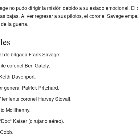
vage no pudo dirigir la misión debido a su estado emocional. El
ocas bajas. Al ver regresar a sus pilotos, el coronel Savage emp
 de la guerra.
les
l de brigada Frank Savage.
te coronel Ben Gately.
 Keith Davenport.
r general Patrick Pritchard.
teniente coronel Harvey Stovall.
to McIllhenny.
Doc" Kaiser (cirujano aéreo).
 Cobb.