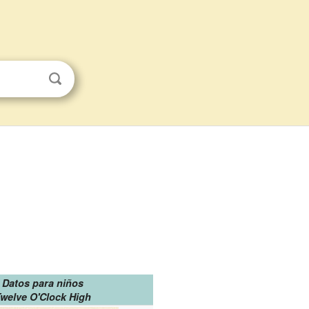
Datos para niños
welve O'Clock High