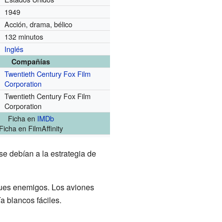
1949
Acción, drama, bélico
132 minutos
Inglés
Compañías
Twentieth Century Fox Film
Corporation
Twentieth Century Fox Film
Corporation
Ficha
en
IMDb
Ficha
en FilmAffinity
 se debían a la estrategia de
ques enemigos. Los aviones
a blancos fáciles.