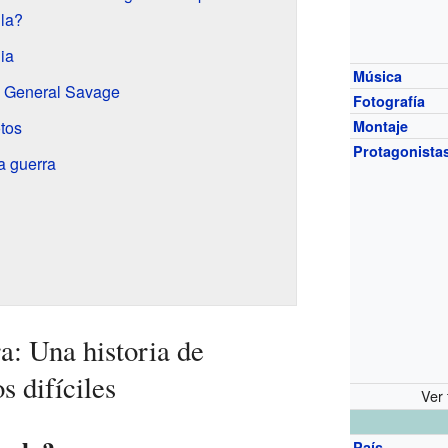
ula?
ia
Música
: General Savage
Fotografía
otos
Montaje
Protagonista
la guerra
a: Una historia de
s difíciles
Ver 
País