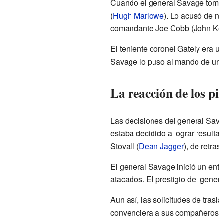
Cuando el general Savage tomó 
(
Hugh Marlowe
). Lo acusó de n
comandante Joe Cobb (John Ke
El teniente coronel Gately era u
Savage lo puso al mando de una
La reacción de los pi
Las decisiones del general Sava
estaba decidido a lograr result
Stovall (
Dean Jagger
), de retra
El general Savage inició un en
atacados. El prestigio del gen
Aun así, las solicitudes de tra
convenciera a sus compañeros. D