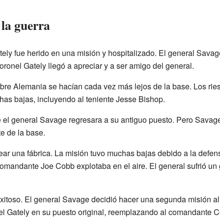
e la guerra
ely fue herido en una misión y hospitalizado. El general Savage
coronel Gately llegó a apreciar y a ser amigo del general.
e Alemania se hacían cada vez más lejos de la base. Los ries
as bajas, incluyendo al teniente Jesse Bishop.
ue el general Savage regresara a su antiguo puesto. Pero Savage
 de la base.
ar una fábrica. La misión tuvo muchas bajas debido a la defen
omandante Joe Cobb explotaba en el aire. El general sufrió un
itoso. El general Savage decidió hacer una segunda misión al d
onel Gately en su puesto original, reemplazando al comandante 