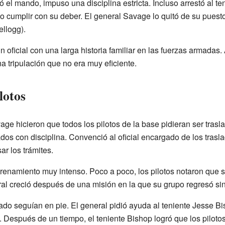
el mando, impuso una disciplina estricta. Incluso arrestó al te
o cumplir con su deber. El general Savage lo quitó de su puesto
llogg).
n oficial con una larga historia familiar en las fuerzas armadas.
 tripulación que no era muy eficiente.
lotos
ge hicieron que todos los pilotos de la base pidieran ser tras
ados con disciplina. Convenció al oficial encargado de los tra
sar los trámites.
trenamiento muy intenso. Poco a poco, los pilotos notaron que
eral creció después de una misión en la que su grupo regresó si
slado seguían en pie. El general pidió ayuda al teniente Jesse B
espués de un tiempo, el teniente Bishop logró que los pilotos r