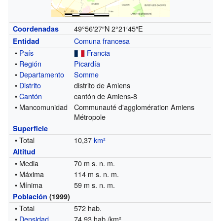
49°56′27″N
2°21′45″E
Coordenadas
Comuna francesa
Entidad
•
País
Francia
•
Región
Picardía
•
Departamento
Somme
•
Distrito
distrito de Amiens
•
Cantón
cantón de Amiens-8
• Mancomunidad
Communauté d'agglomération Amiens
Métropole
Superficie
• Total
10,37
km²
Altitud
• Media
70 m s. n. m.
• Máxima
114 m s. n. m.
• Mínima
59 m s. n. m.
Población
(1999)
• Total
572 hab.
•
Densidad
74,93 hab./km²