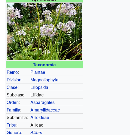
Taxonomía
Reino
:
Plantae
División
:
Magnoliophyta
Clase
:
Liliopsida
Subclase:
Liliidae
Orden
:
Asparagales
Familia
:
Amaryllidaceae
Subfamilia:
Allioideae
Tribu
:
Allieae
Género
:
Allium