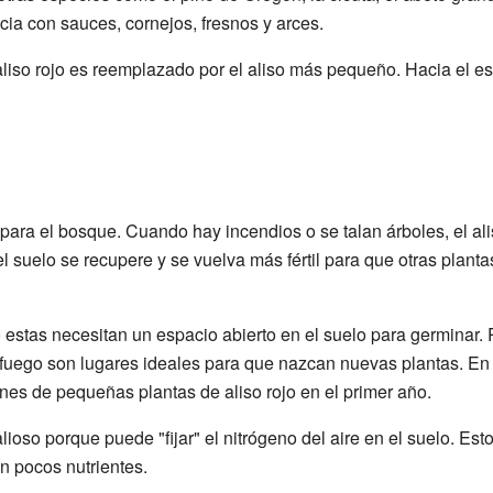
ia con sauces, cornejos, fresnos y arces.
liso rojo es reemplazado por el aliso más pequeño. Hacia el est
 para el bosque. Cuando hay incendios o se talan árboles, el al
 suelo se recupere y se vuelva más fértil para que otras plant
estas necesitan un espacio abierto en el suelo para germinar. P
el fuego son lugares ideales para que nazcan nuevas plantas. E
ones de pequeñas plantas de aliso rojo en el primer año.
ioso porque puede "fijar" el nitrógeno del aire en el suelo. Est
n pocos nutrientes.