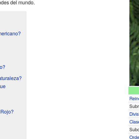
andes del mundo.
mericano?
jo?
aturaleza?
que
Rein
Subr
 Rojo?
Divis
Clas
Subc
Ord