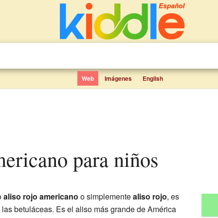
Web
Imágenes
English
americano para niños
o
aliso rojo americano
o simplemente
aliso rojo
, es
de las betuláceas. Es el aliso más grande de América