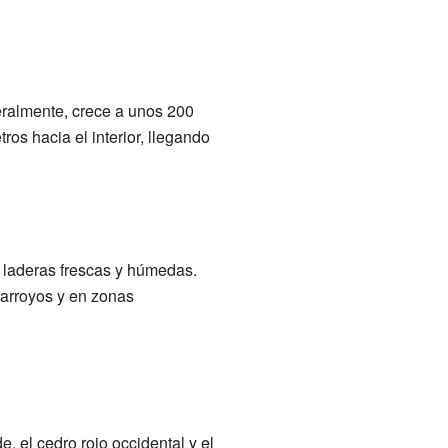
neralmente, crece a unos 200
os hacia el interior, llegando
n laderas frescas y húmedas.
e arroyos y en zonas
, el cedro rojo occidental y el