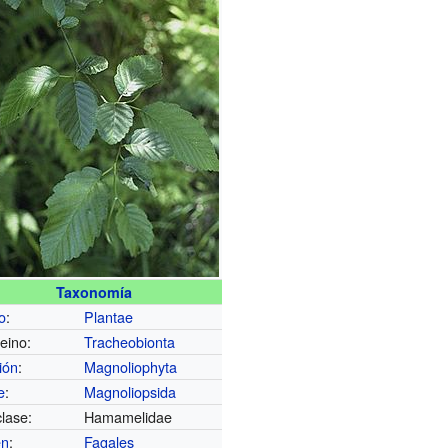
Taxonomía
o
:
Plantae
eino:
Tracheobionta
ión
:
Magnoliophyta
e
:
Magnoliopsida
lase:
Hamamelidae
en
:
Fagales