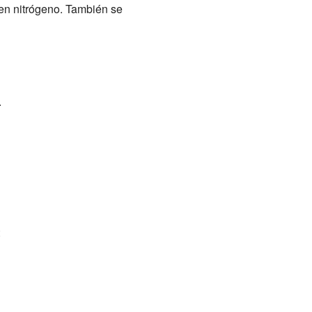
 en nitrógeno. También se
.
: