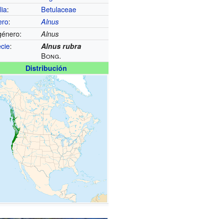
lia
:
Betulaceae
ero
:
Alnus
énero:
Alnus
cie
:
Alnus rubra
Bong.
Distribución