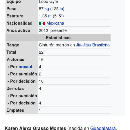
Lobo Gym
Equipo
57
kg
(125
lb
)
Peso
1,65
m
(5
′
5
″
)
Estatura
Mexicana
Nacionalidad
2012–presente
Años activa
Estadísticas
Cinturón marrón en
Jiu-Jitsu Brasileño
Rango
22
Total
16
Victorias
4
• Por
nocaut
2
• Por sumisión
10
• Por decisión
4
Derrotas
1
• Por sumisión
4
• Por decisión
1
Empates
Karen Alexa Grasso Montes
(nacida en
Guadalajara
,