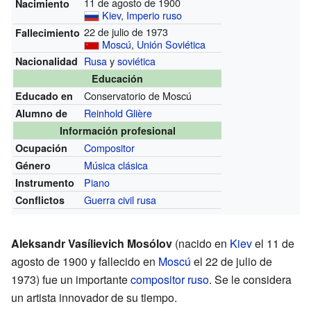
11 de agosto de 1900
Nacimiento
Kiev
,
Imperio ruso
22 de julio de 1973
Fallecimiento
Moscú
,
Unión Soviética
Rusa
y
soviética
Nacionalidad
Educación
Conservatorio de Moscú
Educado en
Reinhold Glière
Alumno de
Información profesional
Compositor
Ocupación
Música clásica
Género
Piano
Instrumento
Guerra civil rusa
Conflictos
Aleksandr Vasílievich Mosólov
(nacido en
Kiev
el 11 de
agosto de 1900 y fallecido en
Moscú
el 22 de julio de
1973) fue un importante
compositor
ruso
. Se le considera
un artista innovador de su tiempo.