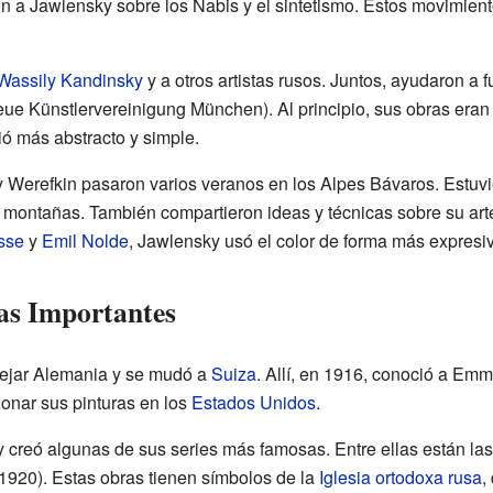
n a Jawlensky sobre los Nabis y el sintetismo. Estos movimiento
Wassily Kandinsky
y a otros artistas rusos. Juntos, ayudaron a 
ue Künstlervereinigung München). Al principio, sus obras eran 
ió más abstracto y simple.
y Werefkin pasaron varios veranos en los Alpes Bávaros. Estuv
s y montañas. También compartieron ideas y técnicas sobre su ar
sse
y
Emil Nolde
, Jawlensky usó el color de forma más expresiv
as Importantes
ejar Alemania y se mudó a
Suiza
. Allí, en 1916, conoció a Emm
onar sus pinturas en los
Estados Unidos
.
 creó algunas de sus series más famosas. Entre ellas están la
920). Estas obras tienen símbolos de la
Iglesia ortodoxa rusa
,