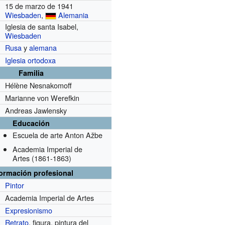
15 de marzo de 1941
Wiesbaden
,
Alemania
Iglesia de santa Isabel,
Wiesbaden
Rusa
y
alemana
Iglesia ortodoxa
Familia
Hélène Nesnakomoff
Marianne von Werefkin
Andreas Jawlensky
Educación
Escuela de arte Anton Ažbe
Academia Imperial de
Artes
(1861-1863)
formación profesional
Pintor
Academia Imperial de Artes
Expresionismo
Retrato
, figura, pintura del