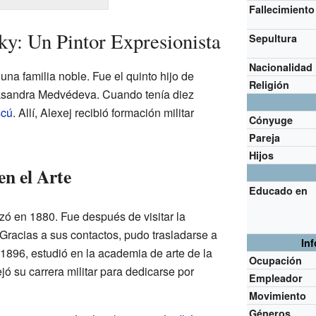
Fallecimiento
ky: Un Pintor Expresionista
Sepultura
Nacionalidad
na familia noble. Fue el quinto hijo de
Religión
ksandra Medvédeva. Cuando tenía diez
cú
. Allí, Alexej recibió formación militar
Cónyuge
Pareja
Hijos
en el Arte
Educado en
zó en 1880. Fue después de visitar la
racias a sus contactos, pudo trasladarse a
In
 1896, estudió en la academia de arte de la
Ocupación
jó su carrera militar para dedicarse por
Empleador
Movimiento
Géneros