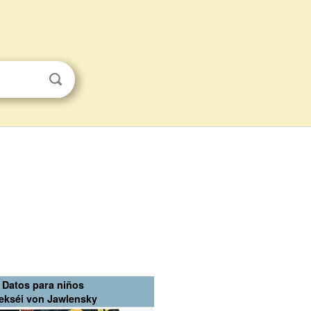
Datos para niños
ekséi von Jawlensky