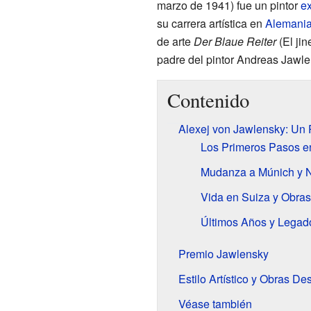
marzo de 1941) fue un pintor
ex
su carrera artística en
Alemani
de arte
Der Blaue Reiter
(El jin
padre del pintor Andreas Jawle
Contenido
Alexej von Jawlensky: Un P
Los Primeros Pasos en
Mudanza a Múnich y N
Vida en Suiza y Obras
Últimos Años y Legad
Premio Jawlensky
Estilo Artístico y Obras D
Véase también