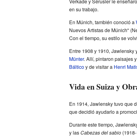
Verkade y Sérusier le enseñaro
en su trabajo.
En Múnich, también conoció a
Nuevos Artistas de Múnich" (Ne
Con el tiempo, su estilo se volv
Entre 1908 y 1910, Jawlensky 
Münter
. Allí, pintaron paisaje
Báltico
y de visitar a
Henri Mati
Vida en Suiza y Obr
En 1914, Jawlensky tuvo que d
que decidió ayudarlo a promoci
Durante este tiempo, Jawlensky
y las
Cabezas del sabio
(1918-1