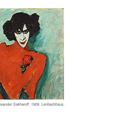
1909
Lenbachhaus.
exander Sakharoff,
.