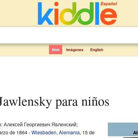
Web
Imágenes
English
 Jawlensky para niños
o: Алексей Георгиевич Явленский;
arzo de 1864 -
Wiesbaden
,
Alemania
, 15 de
Al