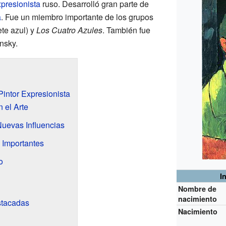
presionista
ruso. Desarrolló gran parte de
a
. Fue un miembro importante de los grupos
ete azul) y
Los Cuatro Azules
. También fue
nsky.
intor Expresionista
 el Arte
uevas Influencias
 Importantes
o
I
Nombre de
nacimiento
estacadas
Nacimiento