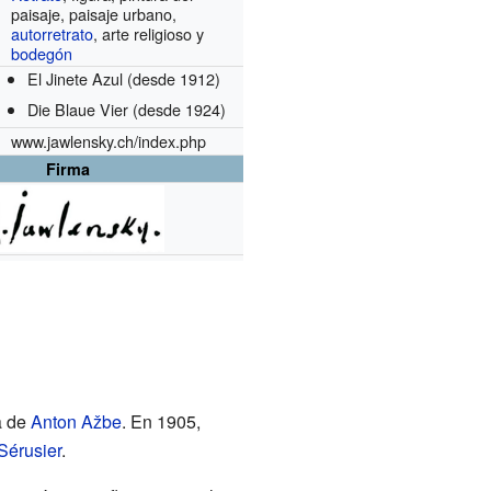
paisaje, paisaje urbano,
autorretrato
, arte religioso y
bodegón
El Jinete Azul
(desde 1912)
Die Blaue Vier
(desde 1924)
www.jawlensky.ch/index.php
Firma
a de
Anton Ažbe
. En 1905,
Sérusier
.