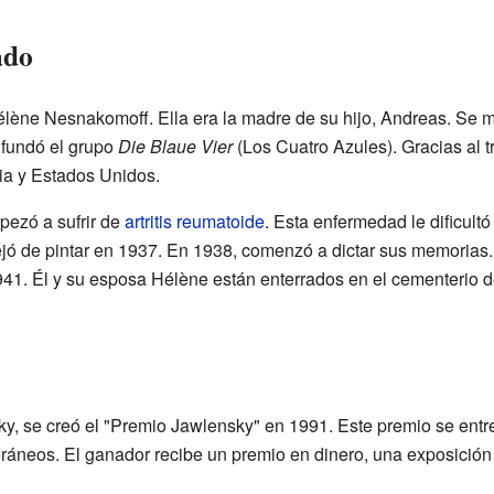
ado
élène Nesnakomoff. Ella era la madre de su hijo, Andreas. Se
fundó el grupo
Die Blaue Vier
(Los Cuatro Azules). Gracias al 
ia y Estados Unidos.
pezó a sufrir de
artritis reumatoide
. Esta enfermedad le dificult
jó de pintar en 1937. En 1938, comenzó a dictar sus memorias
41. Él y su esposa Hélène están enterrados en el cementerio de
y, se creó el "Premio Jawlensky" en 1991. Este premio se ent
ráneos. El ganador recibe un premio en dinero, una exposició