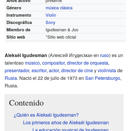
presente
Años activo
música clásica
Género
Violín
Instrumento
Sony
Discográfica
Igudesman & Joo
Miembro de
*
Sitio web oficial
Sitio web
Alekséi Igudesman
(Алексей Игудесман en
ruso
) es un
talentoso
músico
,
compositor
,
director de orquesta
,
presentador
,
escritor
,
actor
,
director de cine
y
violinista
de
Rusia
. Nació el 22 de julio de 1973 en
San Petersburgo
,
Rusia.
Contenido
¿Quién es Alekséi Igudesman?
Los primeros años de Alekséi Igudesman
La educación musical de Igudesman