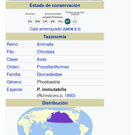
Estado de conservación
Casi amenazado
(
UICN 3.1
)
Taxonomía
Reino
:
Animalia
Filo
:
Chordata
Clase
:
Aves
Orden
:
Procellariiformes
Familia
:
Diomedeidae
Género
:
Phoebastria
Especie
:
P. immutabilis
(Rothschild,
1893
)
Distribución