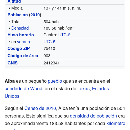
Altitud
• Media
137 y 141 m s. n. m.
Población
(
2010
)
• Total
504 hab.
•
Densidad
183,58 hab./km²
Centro:
UTC-6
Huso horario
• en
verano
UTC-5
75410
Código ZIP
903
Código de área
2412341
GNIS
Alba
es un pequeño
pueblo
que se encuentra en el
condado de Wood
, en el estado de
Texas
,
Estados
Unidos
.
Según el
Censo de 2010
, Alba tenía una población de 504
personas. Esto significa que su
densidad de población
era
de aproximadamente 183.58 habitantes por cada
kilómetro