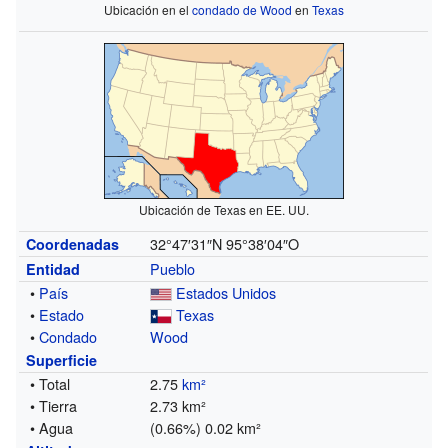
Ubicación en el
condado de Wood
en
Texas
Ubicación de Texas en EE. UU.
32°47′31″N
95°38′04″O
Coordenadas
Pueblo
Entidad
•
País
Estados Unidos
•
Estado
Texas
•
Condado
Wood
Superficie
• Total
2.75
km²
• Tierra
2.73 km²
• Agua
(0.66%) 0.02 km²