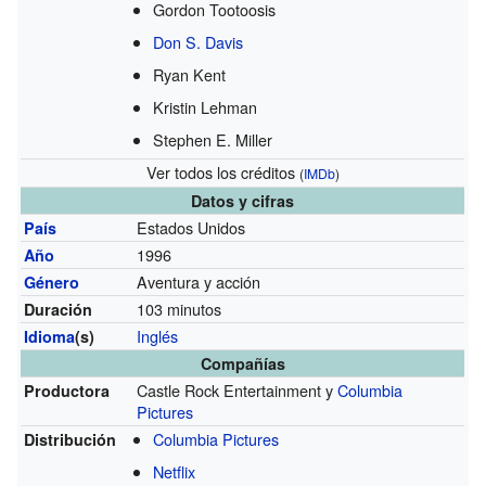
Gordon Tootoosis
Don S. Davis
Ryan Kent
Kristin Lehman
Stephen E. Miller
Ver todos los créditos
(
IMDb
)
Datos y cifras
Estados Unidos
País
1996
Año
Aventura y acción
Género
103 minutos
Duración
Inglés
Idioma
(s)
Compañías
Castle Rock Entertainment y
Columbia
Productora
Pictures
Columbia Pictures
Distribución
Netflix