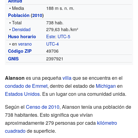
Altitud
• Media
188 m s. n. m.
Población
(
2010
)
• Total
738 hab.
•
Densidad
279,63 hab./km²
Este
:
UTC-5
Huso horario
• en
verano
UTC-4
49706
Código ZIP
2397921
GNIS
Alanson
es una pequeña
villa
que se encuentra en el
condado de Emmet
, dentro del estado de
Míchigan
en
Estados Unidos
. Es un lugar con una comunidad unida.
Según el
Censo de 2010
, Alanson tenía una población de
738 habitantes. Esto significa que vivían
aproximadamente 279 personas por cada
kilómetro
cuadrado
de superficie.