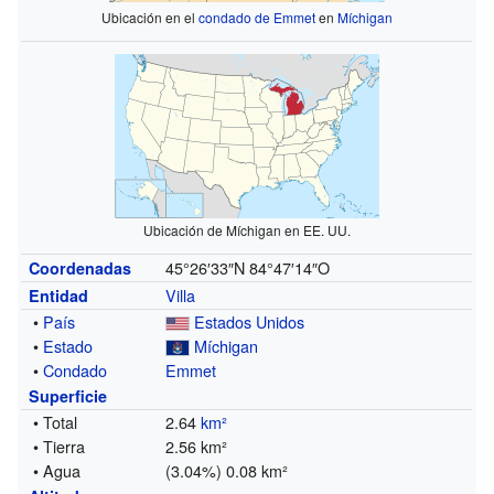
Ubicación en el
condado de Emmet
en
Míchigan
Ubicación de Míchigan en EE. UU.
45°26′33″N
84°47′14″O
Coordenadas
Villa
Entidad
•
País
Estados Unidos
•
Estado
Míchigan
•
Condado
Emmet
Superficie
• Total
2.64
km²
• Tierra
2.56 km²
• Agua
(3.04%) 0.08 km²