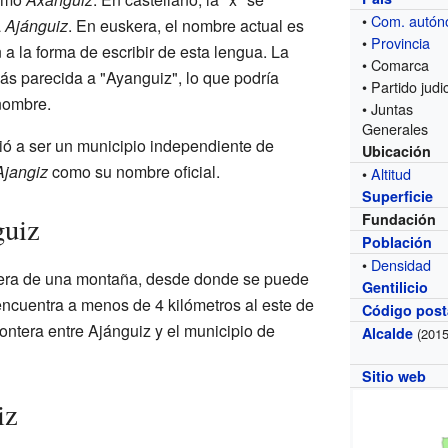
•
Com. autó
a
Ajánguiz
. En euskera, el nombre actual es
•
Provincia
 a la forma de escribir de esta lengua. La
• Comarca
s parecida a "Ayanguiz", lo que podría
• Partido judic
 nombre.
• Juntas
Generales
ó a ser un municipio independiente de
Ubicación
Ajangiz
como su nombre oficial.
•
Altitud
Superficie
Fundación
guiz
Población
•
Densidad
adera de una montaña, desde donde se puede
Gentilicio
encuentra a menos de 4 kilómetros al este de
Código post
ontera entre Ajánguiz y el municipio de
Alcalde
(2015
Sitio web
iz