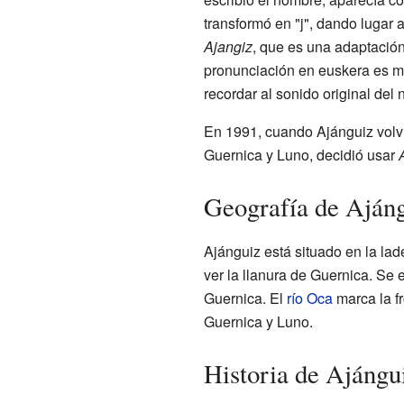
transformó en "j", dando lugar 
Ajangiz
, que es una adaptación
pronunciación en euskera es má
recordar al sonido original del
En 1991, cuando Ajánguiz volvi
Guernica y Luno, decidió usar
Geografía de Aján
Ajánguiz está situado en la l
ver la llanura de Guernica. Se 
Guernica. El
río Oca
marca la fr
Guernica y Luno.
Historia de Ajángu