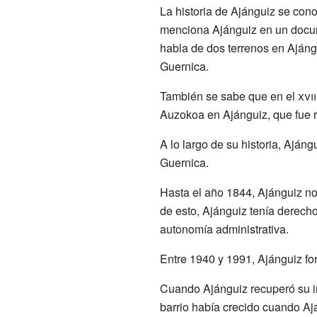
La historia de Ajánguiz se con
menciona Ajánguiz en un docum
habla de dos terrenos en Ajáng
Guernica.
También se sabe que en el
xvii
Auzokoa en Ajánguiz, que fue 
A lo largo de su historia, Ajá
Guernica.
Hasta el año 1844, Ajánguiz no 
de esto, Ajánguiz tenía derecho
autonomía administrativa.
Entre 1940 y 1991, Ajánguiz fo
Cuando Ajánguiz recuperó su in
barrio había crecido cuando A