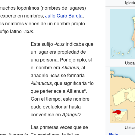
Igles
muchos topónimos (nombres de lugares)
 experto en nombres,
Julio Caro Baroja
,
os nombres vienen de un nombre propio
ufijo latino
-icus
.
Este sufijo
-icus
indicaba que
un lugar era propiedad de
una persona. Por ejemplo, si
Ubica
el nombre era
Allianus
, al
añadirle
-icus
se formaría
Allianicus
, que significaría "lo
que pertenece a Allianus".
Con el tiempo, este nombre
pudo evolucionar hasta
convertirse en
Ajánguiz
.
Las primeras veces que se
Ubica
como
Axanguiz
. En castellano, la "x" se
País