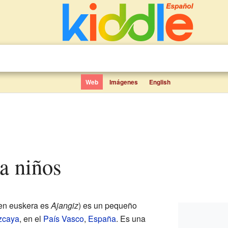
Web
Imágenes
English
ra niños
 en euskera es
Ajangiz
) es un pequeño
zcaya
, en el
País Vasco
,
España
. Es una