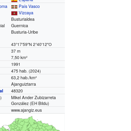
noma
País Vasco
Vizcaya
Busturialdea
ial
Guernica
Busturia-Uribe
43°17′59″N
2°40′12″O
37 m
7,50 km²
1991
475 hab.
(2024)
63,2 hab./km²
Ajanguiztarra
48320
al
Mikel Ander Zubizarreta
)
González (EH Bildu)
www.ajangiz.eus