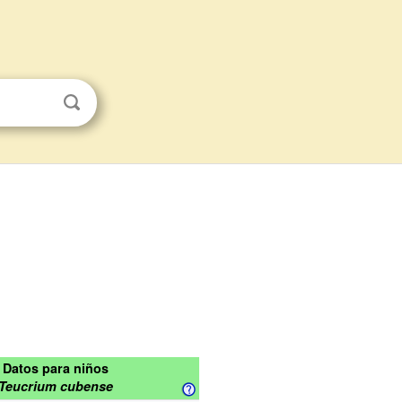
Datos para niños
Teucrium cubense