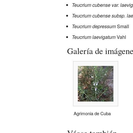
Teucrium cubense var. laevi
Teucrium cubense subsp. la
Teucrium depressum
Small
Teucrium laevigatum
Vahl
Galería de imágen
Agrimonia de Cuba
Véase también