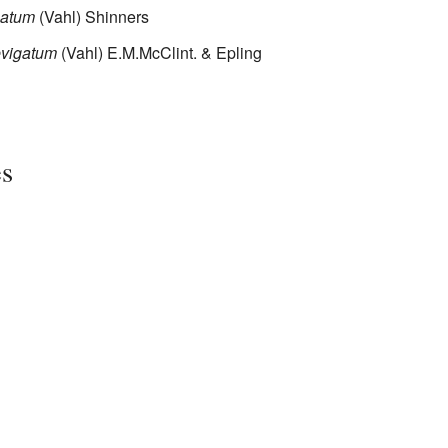
gatum
(Vahl) Shinners
evigatum
(Vahl) E.M.McClint. & Epling
es