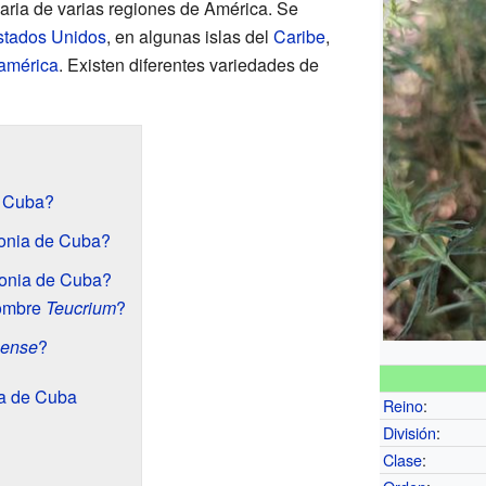
naria de varias regiones de América. Se
stados Unidos
, en algunas islas del
Caribe
,
américa
. Existen diferentes variedades de
e Cuba?
monia de Cuba?
monia de Cuba?
nombre
Teucrium
?
ense
?
ia de Cuba
Reino
:
División
:
Clase
: