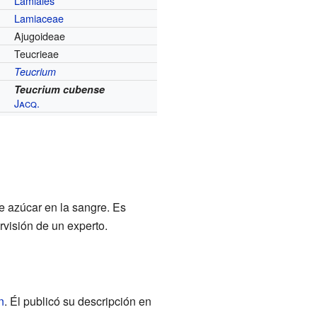
Lamiales
Lamiaceae
Ajugoideae
Teucrieae
Teucrium
Teucrium cubense
Jacq.
e azúcar en la sangre. Es
rvisión de un experto.
n
. Él publicó su descripción en