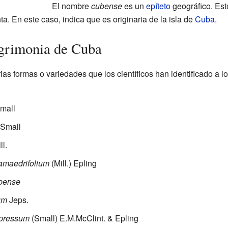
El nombre
cubense
es un
epíteto
geográfico. Esto
ta. En este caso, indica que es originaria de la isla de
Cuba
.
Agrimonia de Cuba
as formas o variedades que los científicos han identificado a l
mall
 Small
ll.
amaedrifolium
(Mill.) Epling
bense
um
Jeps.
epressum
(Small) E.M.McClint. & Epling