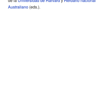
de la
Universidad de Harvard
y
Herbario nacional
Australiano
(eds.).