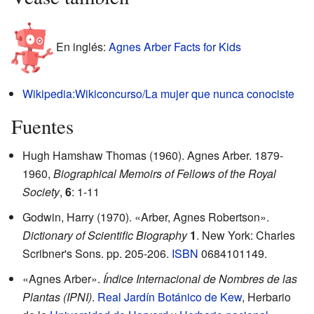
En inglés:
Agnes Arber Facts for Kids
Wikipedia:Wikiconcurso/La mujer que nunca conociste
Fuentes
Hugh Hamshaw Thomas (1960). Agnes Arber. 1879-
1960,
Biographical Memoirs of Fellows of the Royal
Society
,
6
: 1-11
Godwin, Harry (1970). «Arber, Agnes Robertson».
Dictionary of Scientific Biography
1
. New York: Charles
Scribner's Sons. pp. 205-206.
ISBN
0684101149
.
«Agnes Arber»
.
Índice Internacional de Nombres de las
Plantas (IPNI)
.
Real Jardín Botánico de Kew
, Herbario