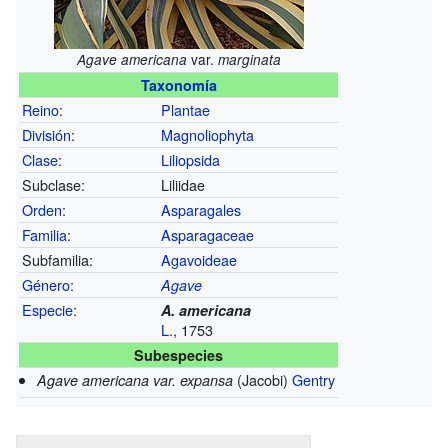
var.
Agave americana
marginata
Taxonomía
Reino
:
Plantae
División
:
Magnoliophyta
Clase
:
Liliopsida
Subclase:
Liliidae
Orden
:
Asparagales
Familia
:
Asparagaceae
Subfamilia:
Agavoideae
Género
:
Agave
Especie
:
A. americana
L.
, 1753
Subespecies
(Jacobi)
Gentry
Agave americana var. expansa