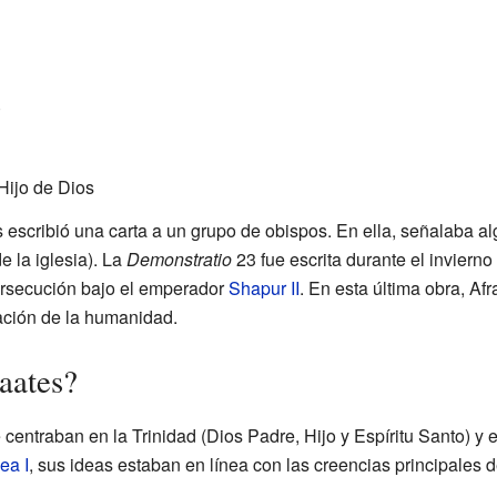
)
Hijo de Dios
s escribió una carta a un grupo de obispos. En ella, señalaba 
de la iglesia). La
Demonstratio
23 fue escrita durante el inviern
ersecución bajo el emperador
Shapur II
. En esta última obra, A
vación de la humanidad.
aates?
entraban en la Trinidad (Dios Padre, Hijo y Espíritu Santo) y 
ea I
, sus ideas estaban en línea con las creencias principales d