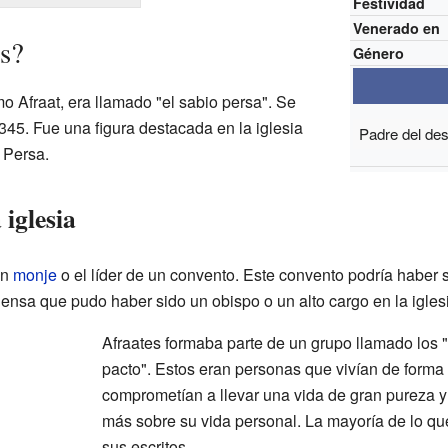
Festividad
Venerado en
s?
Género
o Afraat, era llamado "el sabio persa". Se
 345. Fue una figura destacada en la iglesia
Padre del des
 Persa.
 iglesia
un
monje
o el líder de un convento. Este convento podría haber 
iensa que pudo haber sido un obispo o un alto cargo en la igles
Afraates formaba parte de un grupo llamado los "h
pacto". Estos eran personas que vivían de forma
comprometían a llevar una vida de gran pureza 
más sobre su vida personal. La mayoría de lo q
sus escritos.