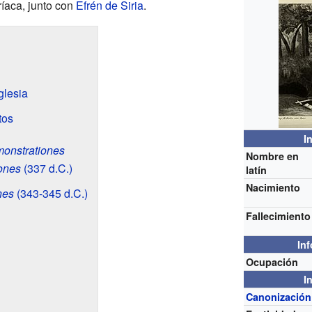
ríaca, junto con
Efrén de Siria
.
glesia
tos
I
onstrationes
Nombre en
ones
(337 d.C.)
latín
Nacimiento
nes
(343-345 d.C.)
Fallecimiento
In
Ocupación
I
Canonización