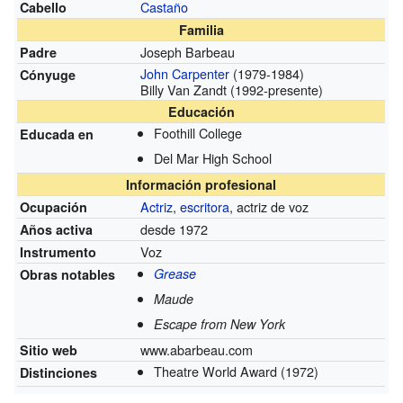
Castaño
Cabello
Familia
Joseph Barbeau
Padre
John Carpenter
(1979-1984)
Cónyuge
Billy Van Zandt (1992-presente)
Educación
Foothill College
Educada en
Del Mar High School
Información profesional
Actriz
,
escritora
, actriz de voz
Ocupación
desde 1972
Años activa
Voz
Instrumento
Grease
Obras notables
Maude
Escape from New York
www.abarbeau.com
Sitio web
Theatre World Award
(1972)
Distinciones