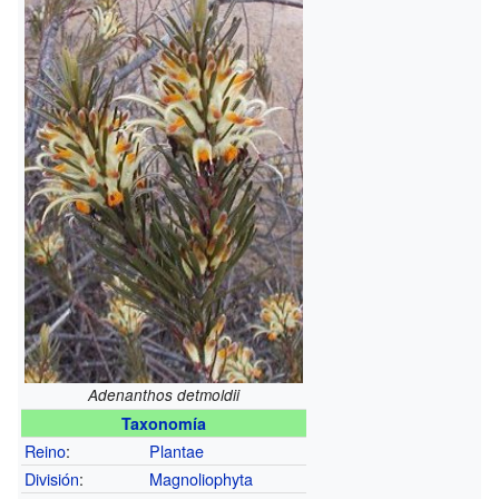
Adenanthos detmoldii
Taxonomía
Reino
:
Plantae
División
:
Magnoliophyta