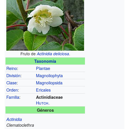
Fruto de
.
Actinidia deliciosa
Taxonomía
Reino
:
Plantae
División
:
Magnoliophyta
Clase
:
Magnoliopsida
Orden
:
Ericales
Familia
:
Actinidiaceae
Hutch.
Géneros
Actinidia
Clematoclethra