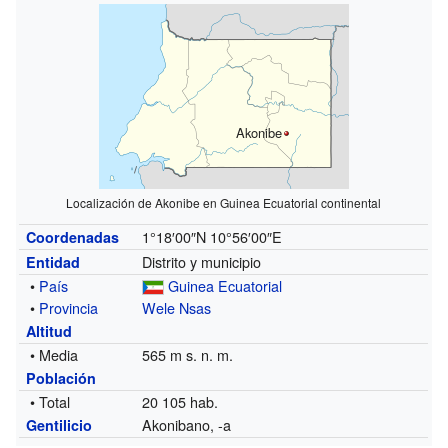
Akonibe
Localización de Akonibe en Guinea Ecuatorial continental
1°18′00″N
10°56′00″E
Coordenadas
Distrito y municipio
Entidad
•
País
Guinea Ecuatorial
•
Provincia
Wele Nsas
Altitud
• Media
565 m s. n. m.
Población
• Total
20 105 hab.
Akonibano, -a
Gentilicio