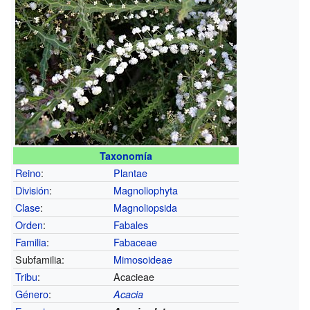
Taxonomía
Reino
:
Plantae
División
:
Magnoliophyta
Clase
:
Magnoliopsida
Orden
:
Fabales
Familia
:
Fabaceae
Subfamilia:
Mimosoideae
Tribu
:
Acacieae
Género
:
Acacia