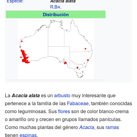
Especie
:
Acacia alata
R.Br.
Distribución
La
Acacia alata
es un
arbusto
muy interesante que
pertenece a la familia de las
Fabaceae
, también conocidas
como leguminosas. Sus
flores
son de color blanco-crema
o amarillo oro y crecen en grupos llamados panículas.
Como muchas plantas del género
Acacia
, sus
ramas
tienen
espinas
.