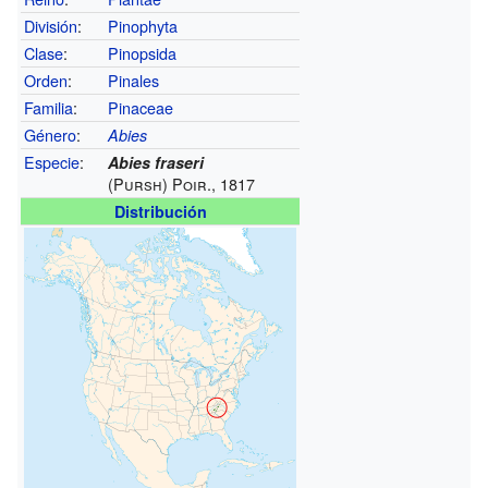
División
:
Pinophyta
Clase
:
Pinopsida
Orden
:
Pinales
Familia
:
Pinaceae
Género
:
Abies
Especie
:
Abies fraseri
(Pursh) Poir., 1817
Distribución