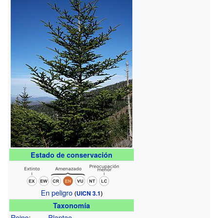
Estado de conservación
En peligro
(
UICN 3.1
)
Taxonomía
Reino
:
Plantae