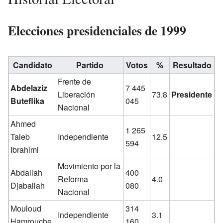
Elecciones presidenciales de 1999
Candidato
Partido
Votos
%
Resultado
Frente de
Abdelaziz
7 445
Liberación
73.8
Presidente
Buteflika
045
Nacional
Ahmed
1 265
Taleb
Independiente
12.5
594
Ibrahimi
Movimiento por la
Abdallah
400
Reforma
4.0
Djaballah
080
Nacional
Mouloud
314
Independiente
3.1
Hamrouche
160