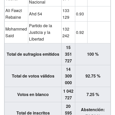
Nacional
Ali Fawzi
133
Ahd 54
0.93
Rebaine
129
Partido de la
Mohammed
132
Justicia y la
0.92
Said
242
Libertad
15
Total de sufragios emitidos
351
100 %
727
14
Total de votos válidos
309
92.75 %
000
1 042
Votos en blanco
7.25 %
727
20
Abstención:
Total de inscritos
595