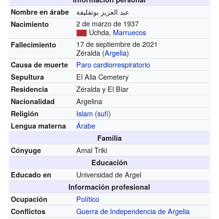
عبد العزيز بوتفليقة
Nombre en árabe
2 de marzo de 1937
Nacimiento
Uchda,
Marruecos
17 de septiembre de 2021
Fallecimiento
Zéralda (
Argelia
)
Paro cardiorrespiratorio
Causa de muerte
El Alia Cemetery
Sepultura
Zéralda y El Biar
Residencia
Argelina
Nacionalidad
Islam
(
sufí
)
Religión
Árabe
Lengua materna
Familia
Amal Triki
Cónyuge
Educación
Universidad de Argel
Educado en
Información profesional
Político
Ocupación
Guerra de Independencia de Argelia
Conflictos