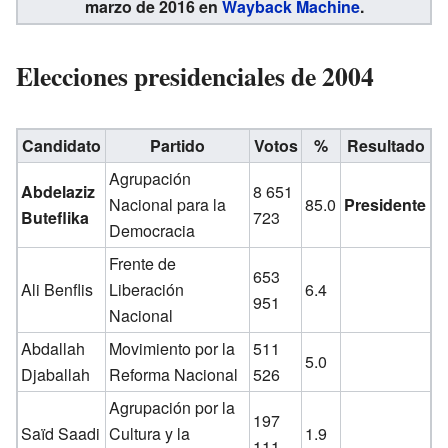
marzo de 2016 en
Wayback Machine
.
Elecciones presidenciales de 2004
Candidato
Partido
Votos
%
Resultado
Agrupación
Abdelaziz
8 651
Nacional para la
85.0
Presidente
Buteflika
723
Democracia
Frente de
653
Ali Benflis
Liberación
6.4
951
Nacional
Abdallah
Movimiento por la
511
5.0
Djaballah
Reforma Nacional
526
Agrupación por la
197
Saïd Saadi
Cultura y la
1.9
111