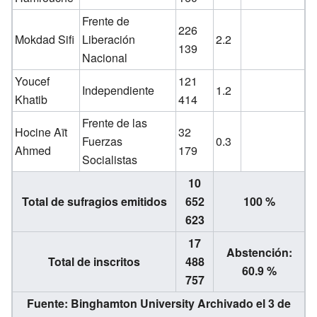
Frente de
226
Mokdad Sifi
Liberación
2.2
139
Nacional
Youcef
121
Independiente
1.2
Khatib
414
Frente de las
Hocine Aït
32
Fuerzas
0.3
Ahmed
179
Socialistas
10
Total de sufragios emitidos
652
100 %
623
17
Abstención:
Total de inscritos
488
60.9 %
757
Fuente: Binghamton University
Archivado
el 3 de