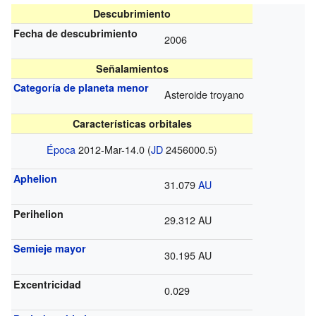
Descubrimiento
Fecha de descubrimiento
2006
Señalamientos
Categoría de planeta menor
Asteroide troyano
Características orbitales
Época
2012-Mar-14.0 (
JD
2456000.5)
Aphelion
31.079
AU
Perihelion
29.312 AU
Semieje mayor
30.195 AU
Excentricidad
0.029