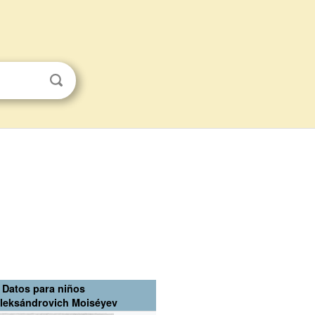
Datos para niños
Aleksándrovich Moiséyev