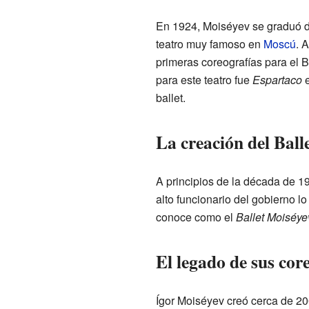
En 1924, Moiséyev se graduó de
teatro muy famoso en
Moscú
. 
primeras coreografías para el 
para este teatro fue
Espartaco
e
ballet.
La creación del Ball
A principios de la década de 19
alto funcionario del gobierno 
conoce como el
Ballet Moiséye
El legado de sus cor
Ígor Moiséyev creó cerca de 20