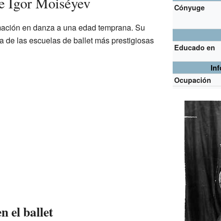
de Ígor Moiséyev
Cónyuge
mación en danza a una edad temprana. Su
na de las escuelas de ballet más prestigiosas
Educado en
In
Ocupación
n el ballet