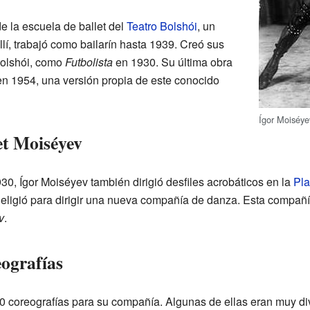
 la escuela de ballet del
Teatro Bolshói
, un
Allí, trabajó como bailarín hasta 1939. Creó sus
Bolshói, como
Futbolista
en 1930. Su última obra
n 1954, una versión propia de este conocido
Ígor Moiséye
et Moiséyev
30, Ígor Moiséyev también dirigió desfiles acrobáticos en la
Pla
lo eligió para dirigir una nueva compañía de danza. Esta compa
v
.
eografías
0 coreografías para su compañía. Algunas de ellas eran muy di