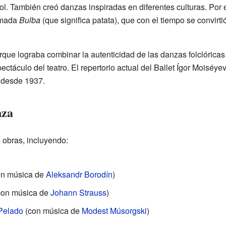
ol. También creó danzas inspiradas en diferentes culturas. Por 
amada
Bulba
(que significa patata), que con el tiempo se convirt
ue lograba combinar la autenticidad de las danzas folclóricas 
ectáculo del teatro. El repertorio actual del Ballet Ígor Moiséye
l desde 1937.
nza
 obras, incluyendo:
on música de
Aleksandr Borodín
)
(con música de
Johann Strauss
)
Pelado
(con música de
Modest Músorgski
)