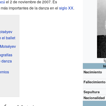
scú
el 2 de noviembre de 2007. Es
s más importantes de la danza en el
siglo XX
.
Moiséyev
el ballet
t Moiséyev
ografías
Í
de danza
I
emios
Nacimiento
Fallecimiento
Sepultura
Nacionalidad