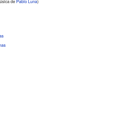
úsica de
Pablo Luna
)
as
nas