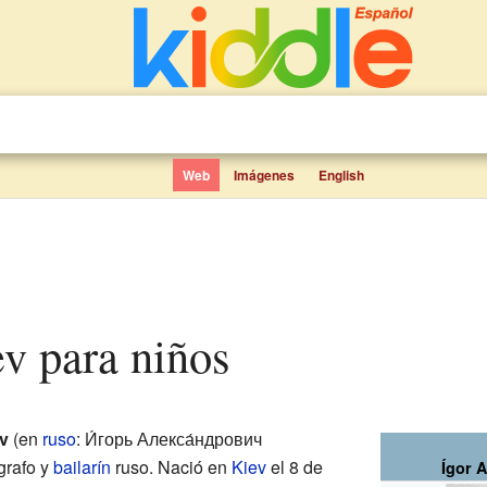
Web
Imágenes
English
ev para niños
v
(en
ruso
: И́горь Алекса́ндрович
grafo y
bailarín
ruso. Nació en
Kiev
el 8 de
Ígor 