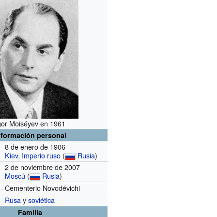
gor Moiséyev en 1961
nformación personal
8 de enero de 1906
Kiev
,
Imperio ruso
(
Rusia
)
2 de noviembre de 2007
Moscú
(
Rusia
)
Cementerio Novodévichi
Rusa
y
soviética
Familia