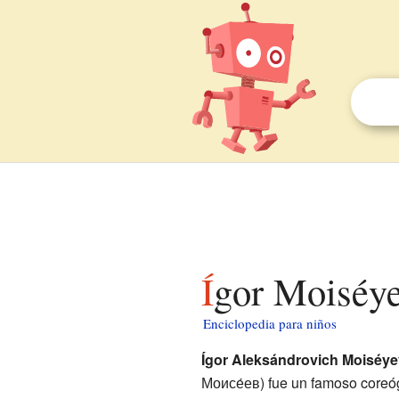
Ígor Moiséy
Enciclopedia para niños
Ígor Aleksándrovich Moiséye
Моисе́ев) fue un famoso coreó