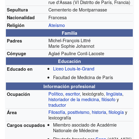
rue d'Assas (VI Distrito de París, Francia)
Cementerio de Montparnasse
Sepultura
Francesa
Nacionalidad
Ateísmo
Religión
Familia
Michel-François Littré
Padres
Marie Sophie Johannot
Aglaé Pauline Conil-Lacoste
Cónyuge
Educación
Liceo Louis-le-Grand
Educado en
Facultad de Medicina de París
Información profesional
Político
,
escritor
, lexicógrafo,
lingüista
,
Ocupación
historiador de la medicina
,
filósofo
y
traductor
Filosofía
,
positivismo
,
historia
,
filología
y
Área
lexicografía
Miembro asociado de Académie
Cargos ocupados
Nationale de Médecine
Diputado francés por
Sena
(1871-1876)