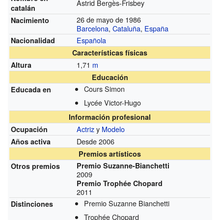
Àstrid Bergès-Frisbey
catalán
26 de mayo de 1986
Nacimiento
Barcelona
,
Cataluña
,
España
Española
Nacionalidad
Características físicas
1,71
m
Altura
Educación
Cours Simon
Educada en
Lycée Victor-Hugo
Información profesional
Actriz
y
Modelo
Ocupación
Desde 2006
Años activa
Premios artísticos
Premio Suzanne-Bianchetti
Otros premios
2009
Premio Trophée Chopard
2011
Premio Suzanne Bianchetti
Distinciones
Trophée Chopard