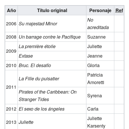
Año
Título original
Personaje
Ref
No
2006
Su majestad Minor
acreditada
2008
Un barrage contre le Pacifique
Suzanne
La première étoile
Juliette
2009
Extase
Jeanne
2010
Bruc. El desafío
Gloria
Patricia
La Fille du puisatier
Amoretti
2011
Pirates of the Caribbean: On
Syrena
Stranger Tides
2012
El sexo de los ángeles
Carla
Juliette
2013
Juliette
Karsenty