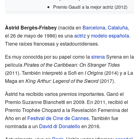
Premio Gaudí a la mejor actriz
(2012)
Àstrid Bergès-Frisbey
(nacida en
Barcelona
,
Cataluña
,
el 26 de mayo de 1986) es una
actriz
y
modelo
española
.
Tiene raíces francesas y estadounidenses.
Es muy conocida por su papel como la
sirena
Syrena en la
película
Pirates of the Caribbean: On Stranger Tides
(2011). También interpretó a Sofi en
I Origins
(2014) y a La
Maga en
King Arthur: Legend of the Sword
(2017).
Àstrid ha recibido varios premios importantes. Ganó el
Premio Suzanne Bianchetti en 2009. En 2011, recibió el
Premio Trophée Chopard a la Revelación Femenina del
Año en el
Festival de Cine de Cannes
. También fue
nominada a un
David di Donatello
en 2016.