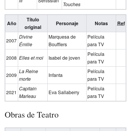
fil
Sertissian
Touches
Título
Año
Personaje
Notas
Ref
original
Divine
Marquesa de
Película
2007
Émilie
Boufflers
para TV
Película
2008
Elles et moi
Isabel de joven
para TV
La Reine
Película
2009
Infanta
morte
para TV
Capitain
Película
2021
Eva Sallaberry
Marleau
para TV
Obras de Teatro