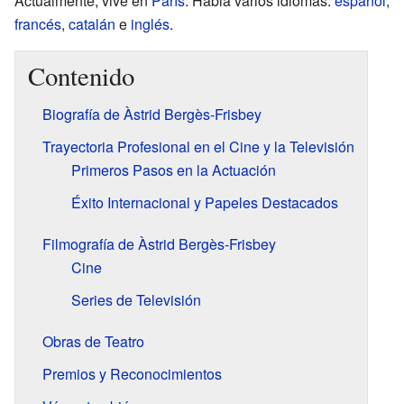
Actualmente, vive en
París
. Habla varios idiomas:
español
,
francés
,
catalán
e
inglés
.
Contenido
Biografía de Àstrid Bergès-Frisbey
Trayectoria Profesional en el Cine y la Televisión
Primeros Pasos en la Actuación
Éxito Internacional y Papeles Destacados
Filmografía de Àstrid Bergès-Frisbey
Cine
Series de Televisión
Obras de Teatro
Premios y Reconocimientos