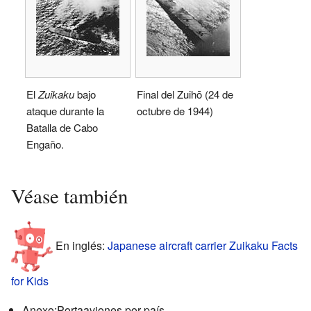
El
Zuikaku
bajo
Final del Zuihō (24 de
ataque durante la
octubre de 1944)
Batalla de Cabo
Engaño.
Véase también
En inglés:
Japanese aircraft carrier Zuikaku Facts
for Kids
Anexo:Portaaviones por país