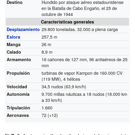
Hundido por ataque aéreo estadounidense
Destino
en la Batalla de Cabo Engaño, el 25 de
octubre de 1944
Características generales
29.800 toneladas, 32.000 a plena carga
Desplazamiento
257,5 m
Eslora
26 m
Manga
8,9 m
Calado
16 cañones de 127 mm, 96 antiaéreos de 25
Armamento
mm
turbinas de vapor Kampon de 160.000 CV
Propulsión
(119 MW), 4 hélices
34,5 nudos (63,9 km/h)
Velocidad
9.700 millas náuticas a 18 nudos (18.000 km
Autonomía
a 33 km/h)
1.660
Tripulación
72 (+12)
Aeronaves